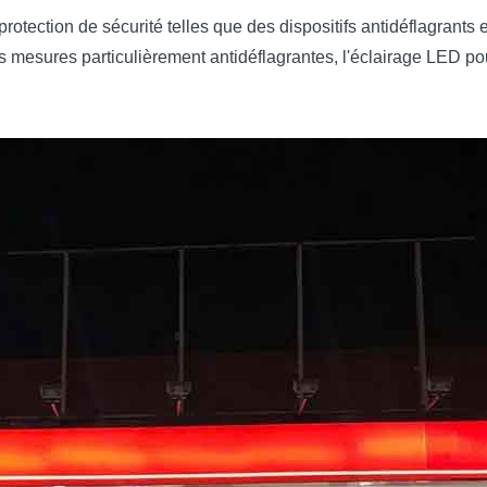
otection de sécurité telles que des dispositifs antidéflagrants e
 mesures particulièrement antidéflagrantes, l'éclairage LED pou