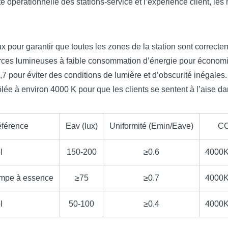
ité opérationnelle des stations-service et l’expérience client, l
lux pour garantir que toutes les zones de la station sont correcte
urces lumineuses à faible consommation d’énergie pour économiser
 0,7 pour éviter des conditions de lumière et d’obscurité inégales.
ôlée à environ 4000 K pour que les clients se sentent à l’aise dan
éférence
Eav (lux)
Uniformité (Emin/Eave)
C
l
150-200
≥0.6
4000
ompe à essence
≥75
≥0.7
4000
l
50-100
≥0.4
4000