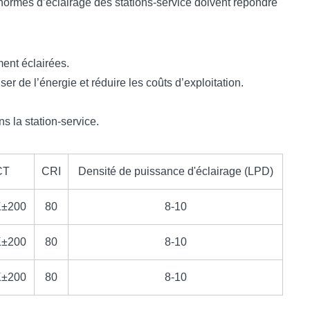
es normes d’éclairage des stations-service doivent répondre
ment éclairées.
 de l’énergie et réduire les coûts d’exploitation.
s la station-service.
CT
CRI
Densité de puissance d'éclairage (LPD)
K±200
80
8-10
K±200
80
8-10
K±200
80
8-10