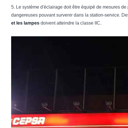
5. Le système d'éclairage doit être équipé de mesures de pr
dangereuses pouvant survenir dans la station-service. Des
et les lampes
doivent atteindre la classe IIC.