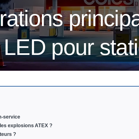
ations princip
e LED pour stat
n-service
e les explosions ATEX ?
teurs ?