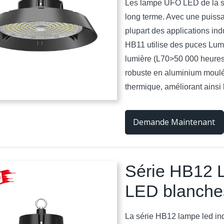
Les lampe UFO LED de la sér
long terme. Avec une puissa
plupart des applications in
HB11 utilise des puces Lumi
lumière (L70>50 000 heures) 
robuste en aluminium moulé
thermique, améliorant ainsi 
Demande Maintenant
Série HB12 L
LED blanches
La série HB12 lampe led in