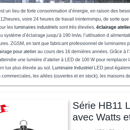
st un lieu de forte consommation d’énergie, en raison des besoi
 12heures, voire 24 heures de travail ininterrompu, de sorte qu
our les
luminaires industriels
sont très élevées,
éclairage atelie
 du système d’éclairage jusqu’à 190 lm/w, l’utilisation d aliment
res. ZGSM, en tant que fabricant professionnel de luminaires p
airage pour atelier
au cours des 16 dernières années. Grâce à l’am
tteindre une lumière d’atelier à LED de 100 W pour remplacer 
en lux plus élevée au sol.
Luminaire Industriel
LED peut égalemen
ns commerciales, les allées (ouvertes et en stock), les maisons
Série HB11 
avec Watts e