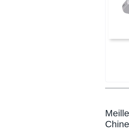
Meill
Chin