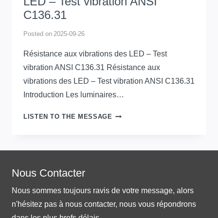
LED – Test vibration ANSI
C136.31
Posted on
2025-09-26
Résistance aux vibrations des LED – Test
vibration ANSI C136.31 Résistance aux
vibrations des LED – Test vibration ANSI C136.31
Introduction Les luminaires…
RÉSISTANCE
LISTEN TO THE MESSAGE
AUX
VIBRATIONS
DES
LED
Nous Contacter
–
TEST
Nous sommes toujours ravis de votre message, alors
VIBRATION
n'hésitez pas à nous contacter, nous vous répondrons
ANSI
C136.31
dans les plus brefs délais.