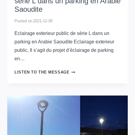
série L dans un parking en Arabie
Saoudite
Posted on
2021-12-30
Eclairage exterieur public de série L dans un
parking en Arabie Saoudite Eclairage exterieur
public, Il s’agit du projet d’éclairage de parking
en…
ECLAIRAGE
LISTEN TO THE MESSAGE
EXTERIEUR
PUBLIC
DE
SÉRIE
L
DANS
UN
PARKING
EN