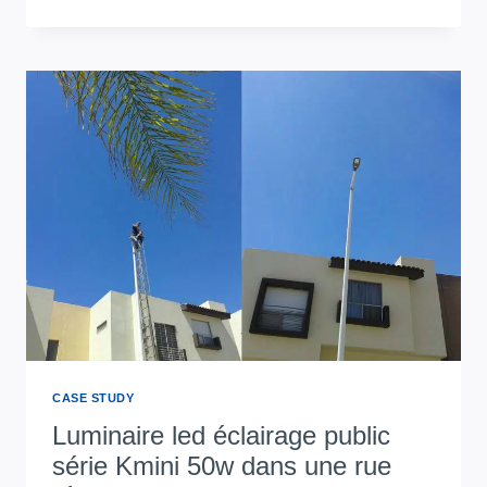
PUBLIC
LED
MODERNE
DE
LA
SÉRIE
L
DANS
LA
RUE
DE
LA
VILLE
EN
ITALIE
CASE STUDY
Luminaire led éclairage public
série Kmini 50w dans une rue