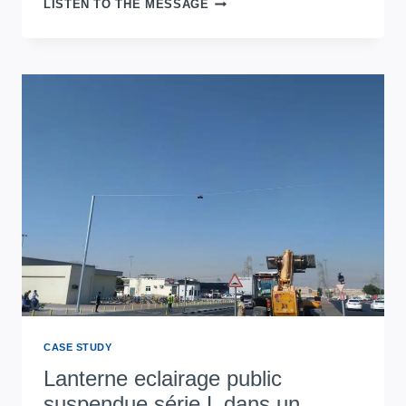
LAMPE
LISTEN TO THE MESSAGE
SUPÉRIEURE
DE
POTEAU
LED
DE
SÉRIE
L
SUR
UNE
ROUTE
COMMUNAUTAIRE
EN
MALAISIE
CASE STUDY
Lanterne eclairage public
suspendue série L dans un