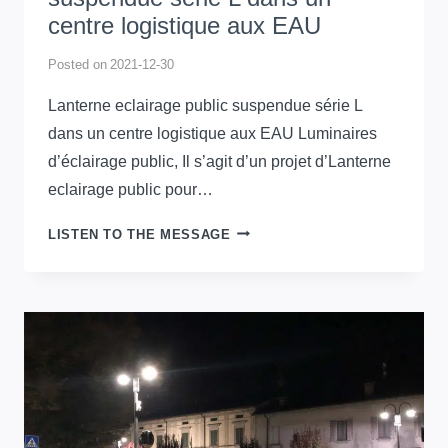
centre logistique aux EAU
Posted on
2021-12-30
Lanterne eclairage public suspendue série L
dans un centre logistique aux EAU Luminaires
d’éclairage public, Il s’agit d’un projet d’Lanterne
eclairage public pour…
LANTERNE
LISTEN TO THE MESSAGE
ECLAIRAGE
PUBLIC
SUSPENDUE
SÉRIE
L
DANS
UN
CENTRE
LOGISTIQUE