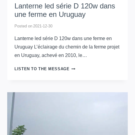
Lanterne led série D 120w dans
DE
RUE
une ferme en Uruguay
SÉRIE
D
Posted on
2021-12-30
120
Lanterne led série D 120w dans une ferme en
WATTS
Uruguay L’éclairage du chemin de la ferme projet
DANS
LE
en Uruguay, achevé en 2010, le…
COURT
DE
LANTERNE
LISTEN TO THE MESSAGE
TENNIS
LED
EN
SÉRIE
URUGUAY
D
120W
DANS
UNE
FERME
EN
URUGUAY