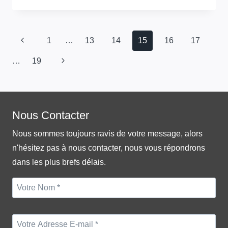
DE
RUE
SÉRIE
Page
D
Previous
1
…
13
14
15
16
17
SUR
navigation
Page
UNE
Next
…
19
NOUVELLE
Page
ROUTE
URBAINE
À
Nous Contacter
WENCHUANG
EN
Nous sommes toujours ravis de votre message, alors
CHINE
n'hésitez pas à nous contacter, nous vous répondrons
dans les plus brefs délais.