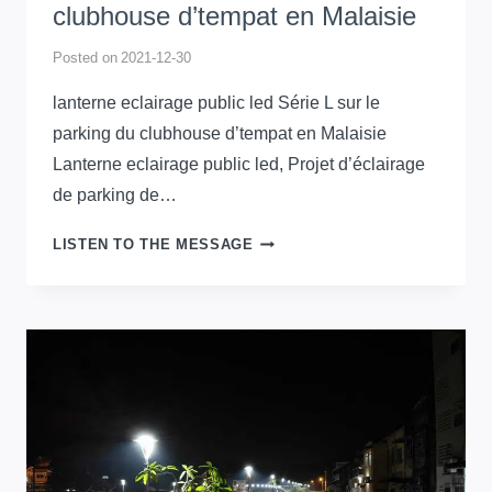
clubhouse d’tempat en Malaisie
Posted on
2021-12-30
lanterne eclairage public led Série L sur le
parking du clubhouse d’tempat en Malaisie
Lanterne eclairage public led, Projet d’éclairage
de parking de…
LANTERNE
LISTEN TO THE MESSAGE
ECLAIRAGE
PUBLIC
LED
SÉRIE
L
SUR
LE
PARKING
DU