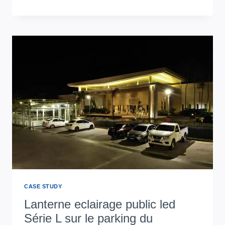
ECLAIRAGE
PUBLIC
LED
MENÉE
PAR
SÉRIE
L
DANS
LE
CÔTÉ
DE
MAISON
AU
PÉROU
CASE STUDY
Lanterne eclairage public led
Série L sur le parking du