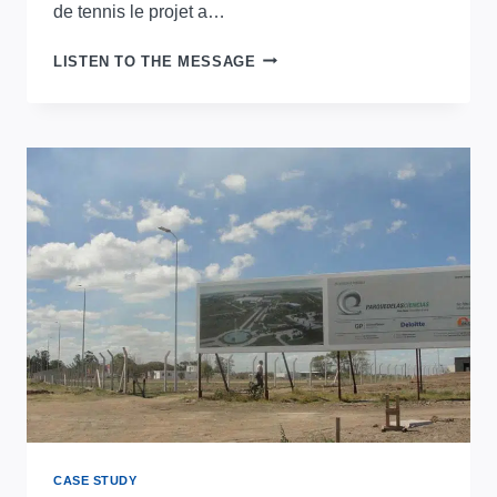
de tennis le projet a…
LAMPADAIRE
LISTEN TO THE MESSAGE
DE
RUE
LED
SÉRIE
D
120
WATTS
DANS
LE
COURT
DE
TENNIS
EN
URUGUAYLAMPADAIRE
DE
RUE
CASE STUDY
LEDLAMPADAIRE