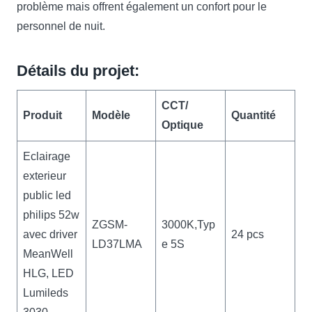
problème mais offrent également un confort pour le
personnel de nuit.
Détails du projet:
CCT/
Produit
Modèle
Quantit
é
Optique
Eclairage
exterieur
public led
philips 52w
ZGSM-
3000K,Typ
avec driver
24 pcs
LD37LMA
e 5S
MeanWell
HLG, LED
Lumileds