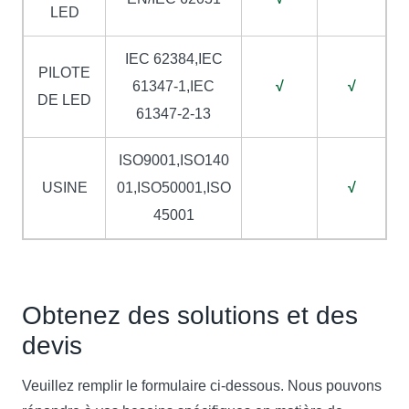
LED
IEC 62384,IEC
PILOTE
61347-1,IEC
√
√
DE LED
61347-2-13
ISO9001,ISO140
USINE
01,ISO50001,ISO
√
45001
Obtenez des solutions et des
devis
Veuillez remplir le formulaire ci-dessous. Nous pouvons