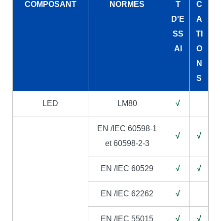
COMPOSANT
NORMES
T
C
D'E
A
SS
TI
AI
O
N
S
LED
LM80
√
EN /IEC 60598-1
√
√
et 60598-2-3
EN /IEC 60529
√
√
EN /IEC 62262
√
EN /IEC 55015
√
√