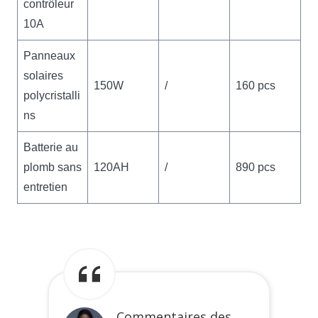
contrôleur
10A
Panneaux
solaires
150W
/
160 pcs
polycristalli
ns
Batterie au
plomb sans
120AH
/
890 pcs
entretien
Commentaires des