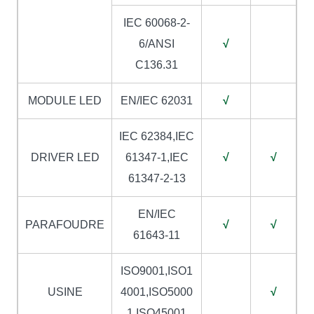
IEC 60068-2-
6/ANSI
√
C136.31
MODULE LED
EN/IEC 62031
√
IEC 62384,IEC
DRIVER LED
61347-1,IEC
√
√
61347-2-13
EN/IEC
PARAFOUDRE
√
√
61643-11
ISO9001,ISO1
USINE
4001,ISO5000
√
1,ISO45001