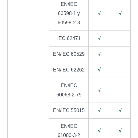
EN/IEC
60598-1 y
√
√
60598-2-3
IEC 62471
√
EN/IEC 60529
√
EN/IEC 62262
√
EN/IEC
√
60068-2-75
EN/IEC 55015
√
√
EN/IEC
√
√
61000-3-2