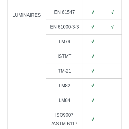
EN 61547
√
√
LUMINAIRES
EN 61000-3-3
√
√
LM79
√
ISTMT
√
TM-21
√
LM82
√
LM84
√
ISO9007
√
/ASTM B117