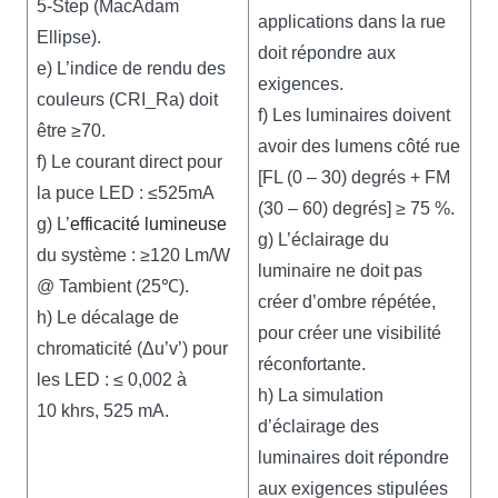
5-Step (MacAdam
applications dans la rue
Ellipse).
doit répondre aux
e) L’indice de rendu des
exigences.
couleurs (CRI_Ra) doit
f) Les luminaires doivent
être ≥70.
avoir des lumens côté rue
f) Le courant direct pour
[FL (0 – 30) degrés + FM
la puce LED : ≤525mA
(30 – 60) degrés] ≥ 75 %.
g) L’
efficacité lumineuse
g) L’éclairage du
du système : ≥120 Lm/W
luminaire ne doit pas
@ Tambient (25℃).
créer d’ombre répétée,
h) Le décalage de
pour créer une visibilité
chromaticité (Δu’v’) pour
réconfortante.
les LED : ≤ 0,002 à
h) La simulation
10 khrs, 525 mA.
d’éclairage des
luminaires doit répondre
aux exigences stipulées