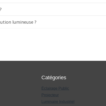
?
lution lumineuse ?
Catégories
Éclairage Public
Projecteur
Luminaire Industriel