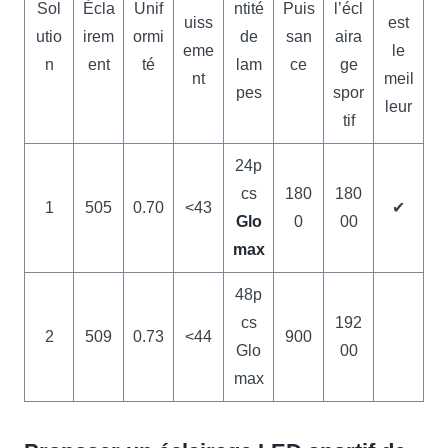
Sol
Écla
Unif
ntité
Puis
l’écl
uiss
est
utio
irem
ormi
de
san
aira
eme
le
n
ent
té
lam
ce
ge
nt
meil
pes
spor
leur
tif
24p
cs
180
180
1
505
0.70
<43
✔
Glo
0
00
max
48p
cs
192
2
509
0.73
<44
900
Glo
00
max