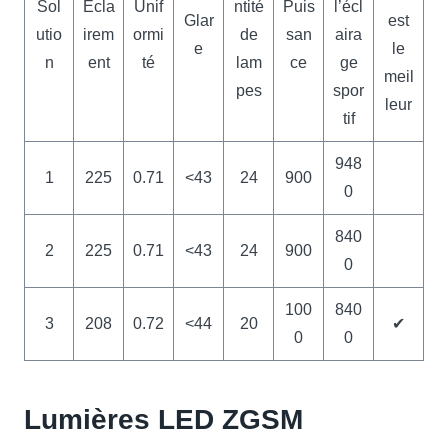
Sol
Écla
Unif
ntité
Puis
l’écl
Glar
est
utio
irem
ormi
de
san
aira
e
le
n
ent
té
lam
ce
ge
meil
pes
spor
leur
tif
948
1
225
0.71
<43
24
900
0
840
2
225
0.71
<43
24
900
0
100
840
3
208
0.72
<44
20
✔
0
0
Lumières LED ZGSM