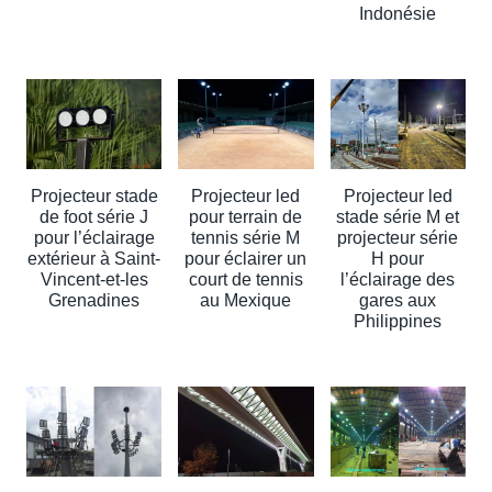
Indonésie
Projecteur stade
Projecteur led
Projecteur led
de foot série J
pour terrain de
stade série M et
pour l’éclairage
tennis série M
projecteur série
extérieur à Saint-
pour éclairer un
H pour
Vincent-et-les
court de tennis
l’éclairage des
Grenadines
au Mexique
gares aux
Philippines