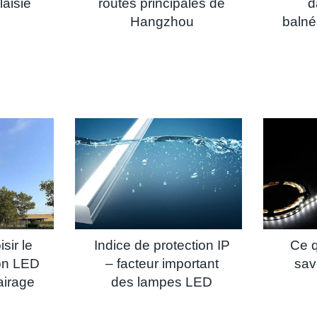
aisie
routes principales de
d
Hangzhou
balné
sir le
Indice de protection IP
Ce 
ion LED
– facteur important
sav
airage
des lampes LED