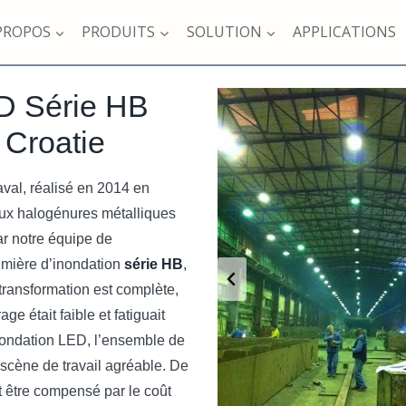
PROPOS
PRODUITS
SOLUTION
APPLICATIONS
ED Série HB
 Croatie
val, réalisé en 2014 en
 aux halogénures métalliques
par notre équipe de
umière d’inondation
série HB
,
ransformation est complète,
rage était faible et fatiguait
’inondation LED, l’ensemble de
e scène de travail agréable. De
ut être compensé par le coût