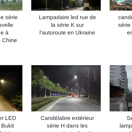
e série
Lampadaire led rue de
candé
velle
la série K sur
série
ne à
l’autoroute en Ukraine
e
 Chine
ier LED
Candélabre extérieur
Sé
 Bukit
série H dans les
lamp