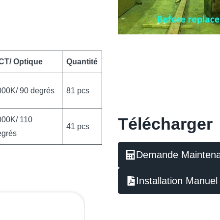
CT/ Optique
Quantité
000K/ 90 degrés
81 pcs
Télécharger
000K/ 110
41 pcs
egrés
Demande Maintena
Installation Manuel