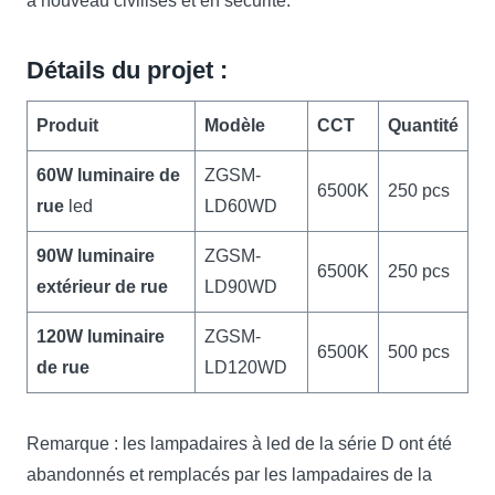
à nouveau civilisés et en sécurité.
Détails du projet :
Produit
Modèle
CCT
Quantit
é
60W luminaire de
ZGSM-
6500K
250 pcs
rue
led
LD60WD
90W luminaire
ZGSM-
6500K
250 pcs
extérieur
de rue
LD90WD
120W luminaire
ZGSM-
6500K
500 pcs
de rue
LD120WD
Remarque : les lampadaires à led de la série D ont été
abandonnés et remplacés par les lampadaires de la