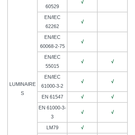
√
60529
EN/IEC
√
62262
EN/IEC
√
60068-2-75
EN/IEC
√
√
55015
EN/IEC
√
√
LUMINAIRE
61000-3-2
S
EN 61547
√
√
EN 61000-3-
√
√
3
LM79
√