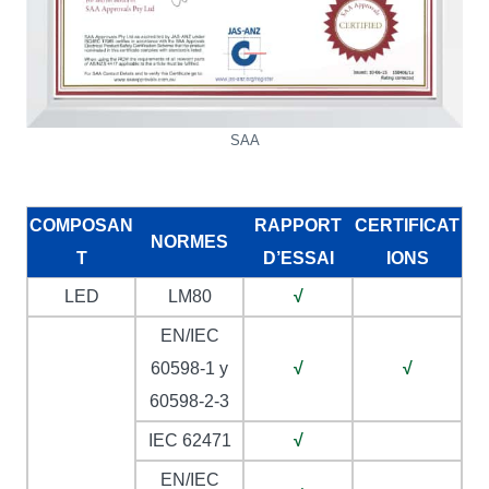
SAA
COMPOSAN
RAPPORT
CERTIFICAT
NORMES
T
D’ESSAI
IONS
LED
LM80
√
EN/IEC
60598-1 y
√
√
60598-2-3
IEC 62471
√
EN/IEC