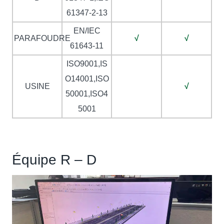
61347-2-13
EN/IEC
PARAFOUDRE
√
√
61643-11
ISO9001,IS
O14001,ISO
USINE
√
50001,ISO4
5001
Équipe R – D