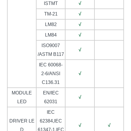
ISTMT
√
TM-21
√
LM82
√
LM84
√
ISO9007
√
/ASTM B117
IEC 60068-
2-6/ANSI
√
C136.31
MODULE
EN/IEC
√
LED
62031
IEC
DRIVER LE
62384,IEC
√
√
D
61347-1,IEC