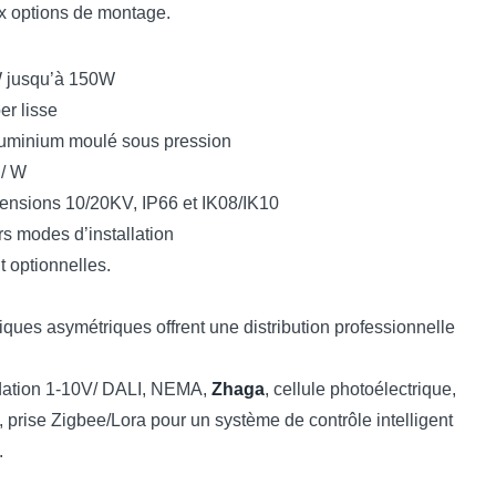
ix options de montage.
 jusqu’à 150W
er lisse
aluminium moulé sous pression
 / W
rtensions 10/20KV, IP66 et IK08/IK10
s modes d’installation
 optionnelles.
tiques asymétriques offrent une distribution professionnelle
radation 1-10V/ DALI, NEMA,
Zhaga
, cellule photoélectrique,
prise Zigbee/Lora pour un système de contrôle intelligent
.