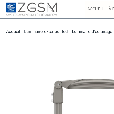
Skip
ACCUEIL
À 
to
content
Accueil
-
Luminaire exterieur led
-
Luminaire d’éclairage 