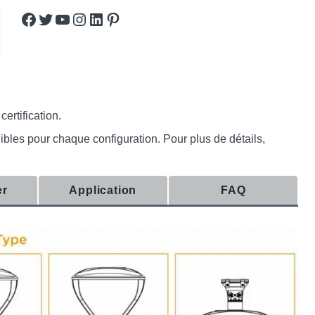
Facebook
Twitter
YouTube
Instagram
LinkedIn
Pinterest
ertification.
nibles pour chaque configuration. Pour plus de détails,
er
Application
FAQ