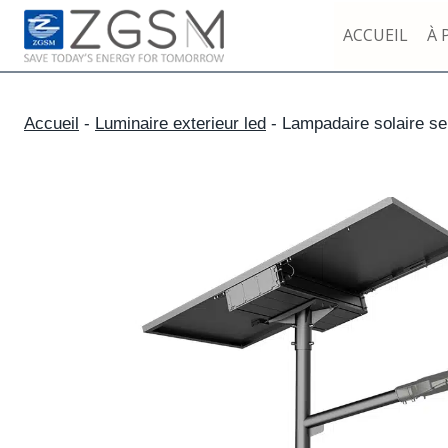
Skip
ACCUEIL
À 
to
content
Accueil
-
Luminaire exterieur led
-
Lampadaire solaire se