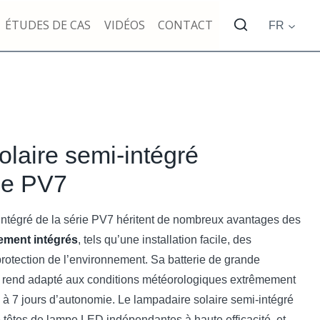
ÉTUDES DE CAS
VIDÉOS
CONTACT
FR
laire semi-intégré
ie PV7
intégré de la série PV7 héritent de nombreux avantages des
rement intégrés
, tels qu’une installation facile, des
rotection de l’environnement. Sa batterie de grande
rend adapté aux conditions météorologiques extrêmement
5 à 7 jours d’autonomie. Le lampadaire solaire semi-intégré
 têtes de lampe LED indépendantes à haute efficacité, et