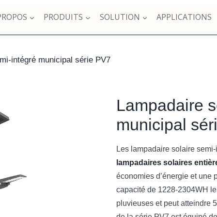
PROPOS
PRODUITS
SOLUTION
APPLICATIONS
mi-intégré municipal série PV7
Lampadaire so
municipal sér
Les lampadaire solaire semi-
lampadaires solaires entiè
économies d’énergie et une p
capacité de 1228-2304WH le 
pluvieuses et peut atteindre 
de la série PV7 est équipé de