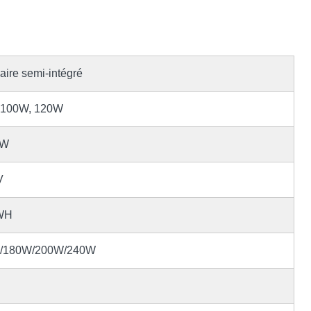
ire semi-intégré
 100W, 120W
/W
V
WH
60W/180W/200W/240W