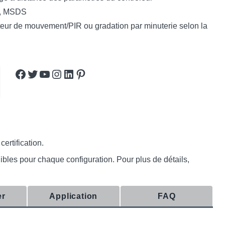
6, MSDS
apteur de mouvement/PIR ou gradation par minuterie selon la
Facebook
Twitter
YouTube
Instagram
LinkedIn
Pinterest
ertification.
nibles pour chaque configuration. Pour plus de détails,
er
Application
FAQ