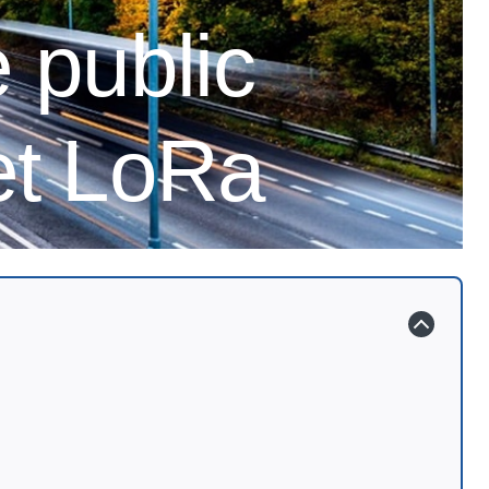
 public
 et LoRa