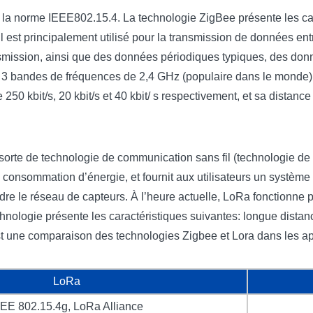
 norme IEEE802.15.4. La technologie ZigBee présente les caract
 Il est principalement utilisé pour la transmission de données en
smission, ainsi que des données périodiques typiques, des donn
ns 3 bandes de fréquences de 2,4 GHz (populaire dans le monde
 250 kbit/s, 20 kbit/s et 40 kbit/ s respectivement, et sa distan
 sorte de technologie de communication sans fil (technologie d
 consommation d’énergie, et fournit aux utilisateurs un système
endre le réseau de capteurs. À l’heure actuelle, LoRa fonctionn
hnologie présente les caractéristiques suivantes: longue dista
 est une comparaison des technologies Zigbee et Lora dans les ap
LoRa
EEE 802.15.4g, LoRa Alliance