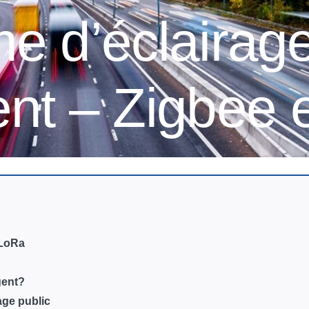
e d’éclairage
gent – Zigbee
 LoRa
gent?
rage public