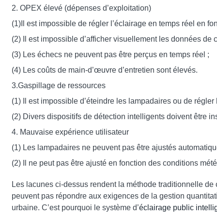
2. OPEX élevé (dépenses d’exploitation)
(1)Il est impossible de régler l’éclairage en temps réel en fonc
(2) Il est impossible d’afficher visuellement les données de
(3) Les échecs ne peuvent pas être perçus en temps réel ;
(4) Les coûts de main-d’œuvre d’entretien sont élevés.
3.Gaspillage de ressources
(1) Il est impossible d’éteindre les lampadaires ou de régle
(2) Divers dispositifs de détection intelligents doivent être
4. Mauvaise expérience utilisateur
(1) Les lampadaires ne peuvent pas être ajustés automatique
(2) Il ne peut pas être ajusté en fonction des conditions mét
Les lacunes ci-dessus rendent la méthode traditionnelle de c
peuvent pas répondre aux exigences de la gestion quantitat
urbaine. C’est pourquoi le système d’
éclairage public intelli