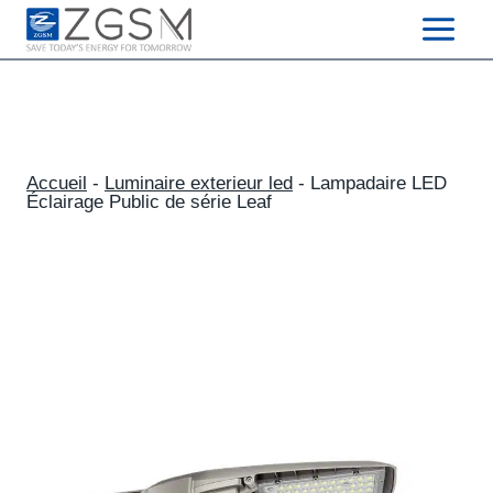
Skip
to
content
Accueil
-
Luminaire exterieur led
-
Lampadaire LED
Éclairage Public de série Leaf