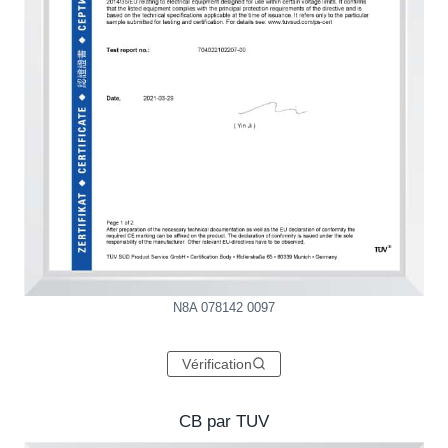
N8A 078142 0097
Vérification
CB par TUV