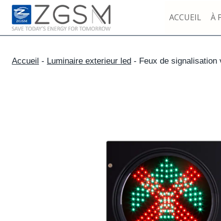
Skip
ACCUEIL
À 
to
content
Accueil
-
Luminaire exterieur led
-
Feux de signalisation 