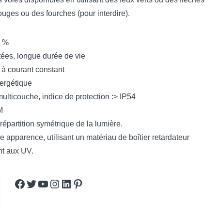
ouges ou des fourches (pour interdire).
5 %
tées, longue durée de vie
n à courant constant
ergétique
multicouche, indice de protection :> IP54
M
répartition symétrique de la lumière.
le apparence, utilisant un matériau de boîtier retardateur
nt aux UV.
Facebook
Twitter
YouTube
Instagram
LinkedIn
Pinterest