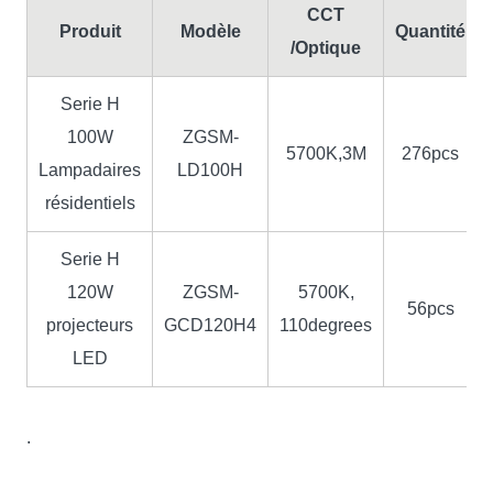
CCT
Produit
Modèle
Quantité
/Optique
Serie H
100W
ZGSM-
5700K,3M
276pcs
Lampadaires
LD100H
résidentiels
Serie H
120W
ZGSM-
5700K,
56pcs
projecteurs
GCD120H4
110degrees
LED
.